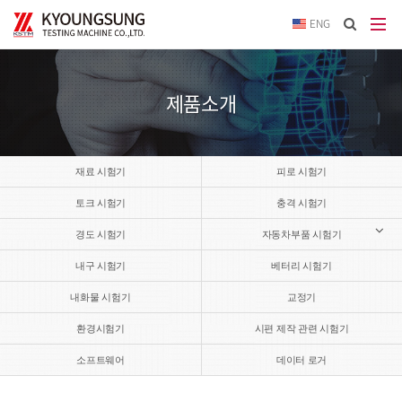
이메
ENG
입력
답변
등록
시
제품소개
답변
이메
전송됩
재료 시험기
피로 시험기
토크 시험기
충격 시험기
경도 시험기
자동차부품 시험기
내구 시험기
베터리 시험기
내화물 시험기
교정기
환경시험기
시편 제작 관련 시험기
소프트웨어
데이터 로거