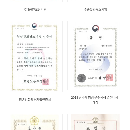
국제공인교정기관
수출유망중소기업
2018 일학습 병행 우수사례 경진대회_
청년친화강소기업인증서
대상