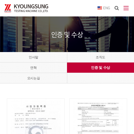
이메
ENG
입력
답변
등록
시
인증 및 수상
답변
이메
전송됩
인사말
조직도
인증 및 수상
연혁
오시는길