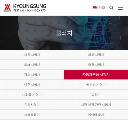
이메
ENG
입력
답변
등록
시
클러치
답변
이메
전송됩
재료 시험기
피로 시험기
토크 시험기
충격 시험기
자동차부품 시험기
경도 시험기
내구 시험기
베터리 시험기
내화물 시험기
교정기
환경시험기
시편 제작 관련 시험기
소프트웨어
데이터 로거