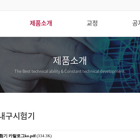
제품소개
교정
공
제품소개
The Best technical ability &
Constant technical development.
축 내구시험기
험기 카탈로그ko.pdf
(334.3K)