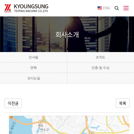
이메
ENG
입력
답변
등록
시
회사소개
답변
이메
전송됩
인사말
조직도
연혁
인증 및 수상
오시는길
이전글
목록