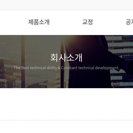
제품소개
교정
공
회사소개
The Best technical ability &
Constant technical development.