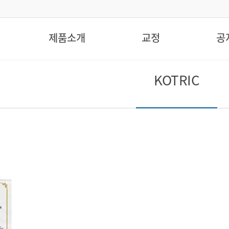
제품소개
교정
공
KOTRIC
미등록페이지
The Best technical ability &
Constant technical development.