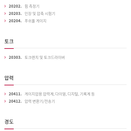
20202.
힘 측정기
20203.
인장 및 압축 시험기
20204.
푸쉬풀 게이지
토크
20303.
토크렌치 및 토크드라이버
압력
20411.
게이지압용 압력계; 다이얼, 디지털, 기록계 등
20412.
압력 변환기/전송기
경도