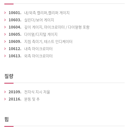
10601.
내/외측 캘리퍼,캘리퍼 게이지
10603.
실린더/보어 게이지
10604.
깊이 게이지, 마이크로미터 / 다이얼형 포함
10605.
다이얼/디지털 게이지
10609.
지침 측미기, 테스트 인디케이터
10612.
내측 마이크로미터
10613.
외측 마이크로미터
질량
20109.
전자식 지시 저울
20116.
분동 및 추
힘