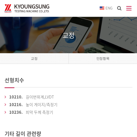
이메
ENG
입력
답변
등록
시
교정
답변
이메
전송됩
교정
인정항목
선형치수
10210.
길이번위계,LVDT
10216.
높이 게이지/측정기
10236.
피막 두께 측정기
기타 길이 관련량