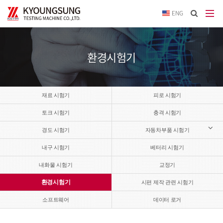
이메
ENG
입력
답변
등록
시
환경시험기
답변
이메
전송됩
재료 시험기
피로 시험기
토크 시험기
충격 시험기
경도 시험기
자동차부품 시험기
내구 시험기
베터리 시험기
내화물 시험기
교정기
환경시험기
시편 제작 관련 시험기
소프트웨어
데이터 로거