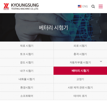
이메
ENG
입력
답변
등록
시
베터리 시험기
답변
이메
전송됩
재료 시험기
피로 시험기
토크 시험기
충격 시험기
경도 시험기
자동차부품 시험기
베터리 시험기
내구 시험기
내화물 시험기
교정기
환경시험기
시편 제작 관련 시험기
소프트웨어
데이터 로거