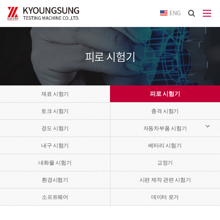
이메
ENG
입력
답변
등록
시
피로 시험기
답변
이메
전송됩
피로 시험기
재료 시험기
토크 시험기
충격 시험기
경도 시험기
자동차부품 시험기
내구 시험기
베터리 시험기
내화물 시험기
교정기
환경시험기
시편 제작 관련 시험기
소프트웨어
데이터 로거