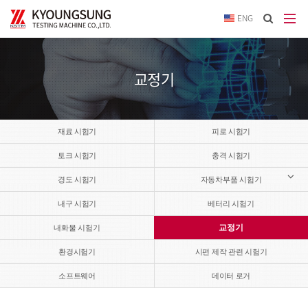
이메
ENG
입력
답변
등록
시
교정기
답변
이메
전송됩
재료 시험기
피로 시험기
토크 시험기
충격 시험기
경도 시험기
자동차부품 시험기
내구 시험기
베터리 시험기
교정기
내화물 시험기
환경시험기
시편 제작 관련 시험기
소프트웨어
데이터 로거