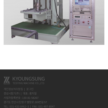
개인정보처리방침
로그인
경성시험기(주)
대표 : 황치일
사업자등록번호 : 130-81-58267
경기도 안산시 단원구 별망로 269번길 57
TEL : 031-433-8462~3
FAX : 031-497-8047