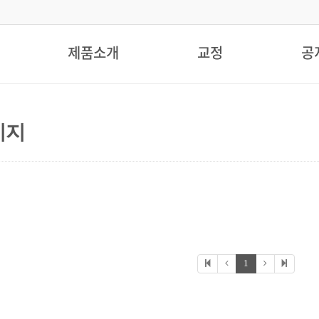
제품소개
교정
공
이지
미등록페이지
The Best technical ability &
Constant technical development.
1