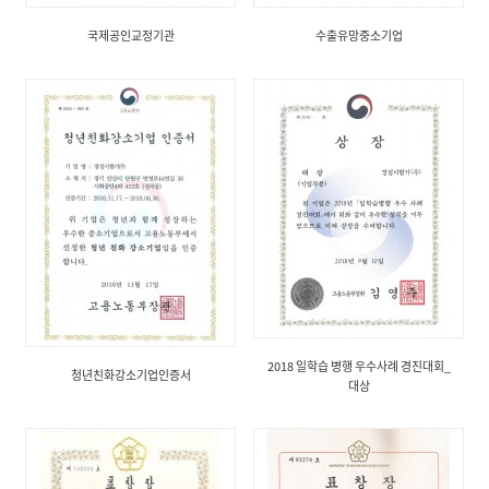
국제공인교정기관
수출유망중소기업
2018 일학습 병행 우수사례 경진대회_
청년친화강소기업인증서
대상