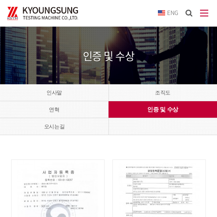
이메
ENG
입력
답변
등록
시
인증 및 수상
답변
이메
전송됩
인사말
조직도
인증 및 수상
연혁
오시는길